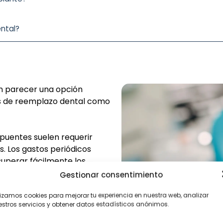
ental?
en parecer una opción
s de reemplazo dental como
puentes suelen requerir
s. Los gastos periódicos
superar fácilmente los
 durar toda la vida si se les
Gestionar consentimiento
lizamos cookies para mejorar tu experiencia en nuestra web, analizar
stros servicios y obtener datos estadísticos anónimos.
 del hueso maxilar, algo que