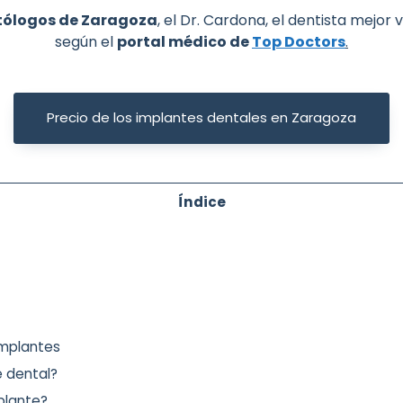
tólogos de Zaragoza
, el Dr. Cardona, el dentista mejo
según el
portal médico de
Top Doctors
.
Precio de los implantes dentales en Zaragoza
Índice
implantes
e dental?
plante?