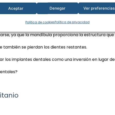
Aceptar
Denegar
Ver preferencias
a forma de la cara y, por lo tanto, la apariencia del pac
Política de cookies
Política de privacidad
jarse, ya que la mandíbula proporciona la estructura que 
ue también se pierdan los dientes restantes.
r los implantes dentales como una inversión en lugar de
dentales?
itanio