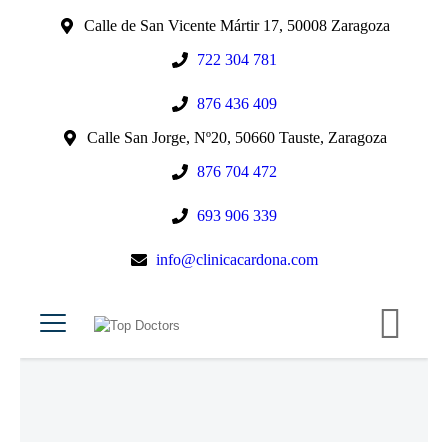
Calle de San Vicente Mártir 17, 50008 Zaragoza
722 304 781
876 436 409
Calle San Jorge, Nº20, 50660 Tauste, Zaragoza
876 704 472
693 906 339
info@clinicacardona.com