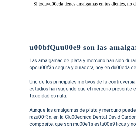
Si todavu00eda tienes amalgamas en tus dientes, no d
u00bfQuu00e9 son las amalga
Las amalgamas de plata y mercurio han sido dura
opciu00f3n segura y duradera, hoy en du00eda se
Uno de los principales motivos de la controversi
estudios han sugerido que el mercurio presente 
toxicidad es nula.
Aunque las amalgamas de plata y mercurio pueden
razu00f3n, en la Clu00ednica Dental David Cardon
composite, que son mu00e1s estu00e9ticas y no 