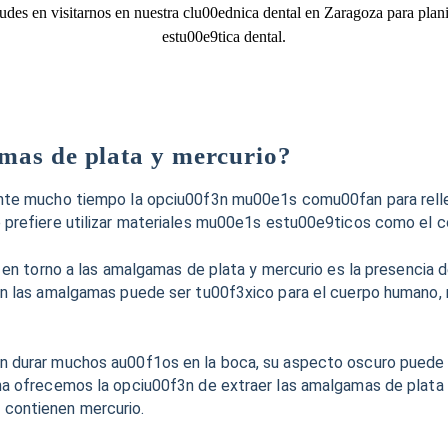
udes en visitarnos en nuestra clu00ednica dental en Zaragoza para plani
estu00e9tica dental.
mas de plata y mercurio?
nte mucho tiempo la opciu00f3n mu00e1s comu00fan para rellen
 prefiere utilizar materiales mu00e1s estu00e9ticos como el co
a en torno a las amalgamas de plata y mercurio es la presencia
en las amalgamas puede ser tu00f3xico para el cuerpo humano, 
 durar muchos au00f1os en la boca, su aspecto oscuro puede af
a ofrecemos la opciu00f3n de extraer las amalgamas de plata y
contienen mercurio.