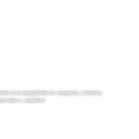
nde la tecnologu00eda de vanguardia y dentistas
mpecables y saludables