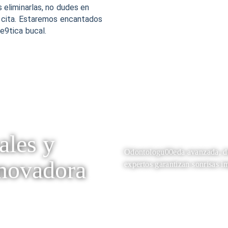
 eliminarlas, no dudes en
a cita. Estaremos encantados
e9tica bucal.
ales y
Odontologu00eda avanzada, do
novadora
expertos garantizan sonrisas i