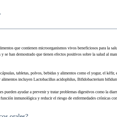
?
limentos que contienen microorganismos vivos beneficiosos para la salu
se han demostrado que tienen efectos positivos sobre la salud al mantene
ápsulas, tabletas, polvos, bebidas y alimentos como el yogur, el kéfir, e
 alimentos incluyen Lactobacillus acidophilus, Bifidobacterium bifidu
s pueden ayudar a prevenir y tratar problemas digestivos como la diarrea
 función inmunológica y reducir el riesgo de enfermedades crónicas com
cos orales?