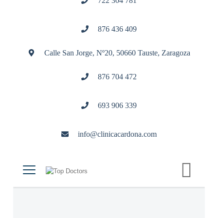
722 304 781
876 436 409
Calle San Jorge, Nº20, 50660 Tauste, Zaragoza
876 704 472
693 906 339
info@clinicacardona.com