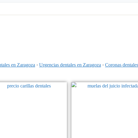
ntales en Zaragoza
·
Urgencias dentales en Zaragoza
·
Coronas dentale