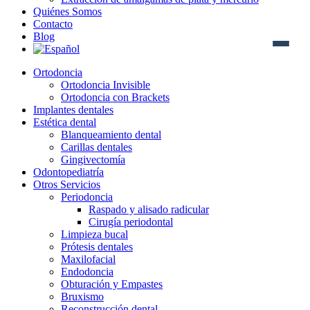
Quiénes Somos
Contacto
Blog
Ortodoncia
Ortodoncia Invisible
Ortodoncia con Brackets
Implantes dentales
Estética dental
Blanqueamiento dental
Carillas dentales
Gingivectomía
Odontopediatría
Otros Servicios
Periodoncia
Raspado y alisado radicular
Cirugía periodontal
Limpieza bucal
Prótesis dentales
Maxilofacial
Endodoncia
Obturación y Empastes
Bruxismo
Reconstrucción dental