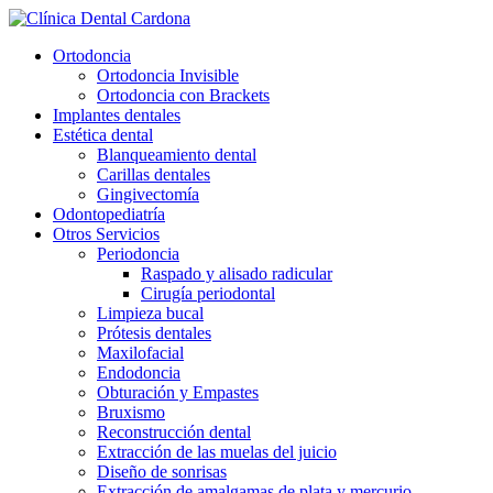
Saltar
al
Ortodoncia
contenido
Ortodoncia Invisible
Ortodoncia con Brackets
Implantes dentales
Estética dental
Blanqueamiento dental
Carillas dentales
Gingivectomía
Odontopediatría
Otros Servicios
Periodoncia
Raspado y alisado radicular
Cirugía periodontal
Limpieza bucal
Prótesis dentales
Maxilofacial
Endodoncia
Obturación y Empastes
Bruxismo
Reconstrucción dental
Extracción de las muelas del juicio
Diseño de sonrisas
Extracción de amalgamas de plata y mercurio