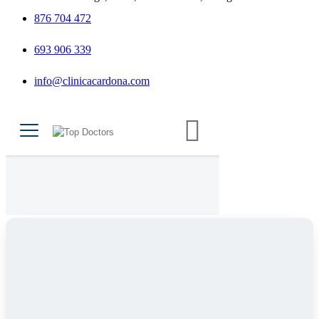
876 704 472
693 906 339
info@clinicacardona.com