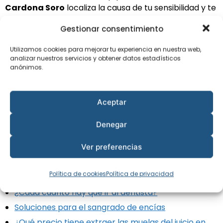
Cardona Soro
localiza la causa de tu sensibilidad y te
propone el tratamiento adecuado. Solicita tu primera
Gestionar consentimiento
cita sin compromiso.
Utilizamos cookies para mejorar tu experiencia en nuestra web,
Fuentes y más
analizar nuestros servicios y obtener datos estadísticos
anónimos.
información
Aceptar
Contenido divulgativo revisado por el Dr. David
Cardona Soro. Para ampliar: Consejo General de
Denegar
Dentistas de España (consejodentistas.es).
Ver preferencias
Artículos relacionados
Política de cookies
Política de privacidad
¿Cada cuánto hay que ir al dentista?
Soluciones para el sangrado de encías
¿Qué precio tiene extraer las muelas del juicio en