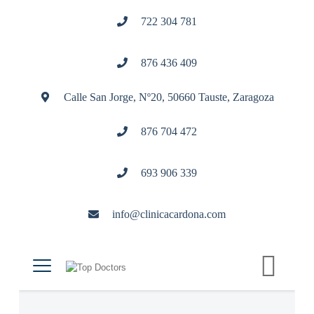
722 304 781
876 436 409
Calle San Jorge, Nº20, 50660 Tauste, Zaragoza
876 704 472
693 906 339
info@clinicacardona.com