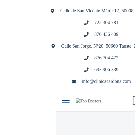
Calle de San Vicente Mártir 17, 50008
722 304 781
876 436 409
Calle San Jorge, Nº20, 50660 Tauste,
876 704 472
693 906 339
info@clinicacardona.com