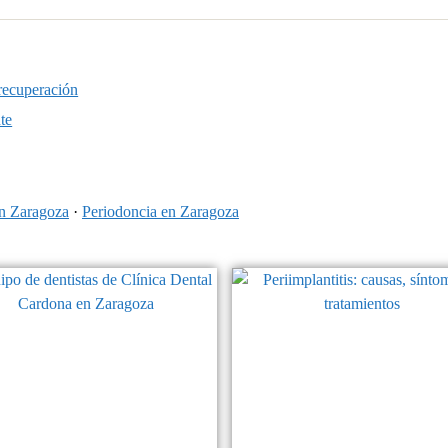
recuperación
te
n Zaragoza
·
Periodoncia en Zaragoza