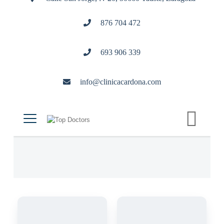
876 704 472
693 906 339
info@clinicacardona.com