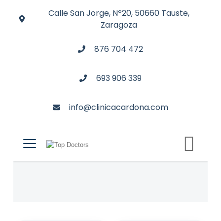
Calle San Jorge, Nº20, 50660 Tauste,
Zaragoza
876 704 472
693 906 339
info@clinicacardona.com